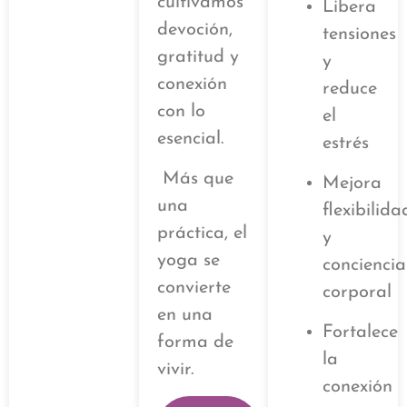
cultivamos
Libera
devoción,
tensiones
gratitud y
y
conexión
reduce
con lo
el
esencial.
estrés
Más que
Mejora
una
flexibilida
práctica, el
y
yoga se
conciencia
convierte
corporal
en una
Fortalece
forma de
la
vivir.
conexión