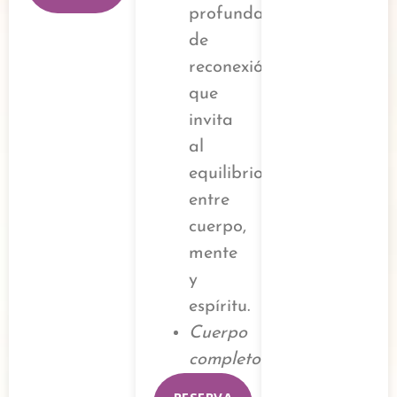
profunda
de
reconexión
que
invita
al
equilibrio
entre
cuerpo,
mente
y
espíritu.
Cuerpo
completo
RESERVA