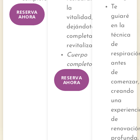
Te
la
RESERVA
guiaré
AHORA
vitalidad,
en la
dejándote
técnica
completamente
de
revitalizad@.
respiració
Cuerpo
antes
completo
de
RESERVA
comenzar,
AHORA
creando
una
experienci
de
renovació
profunda.