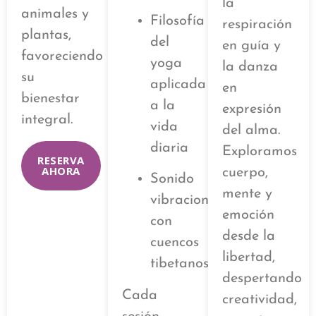
la
animales y
Filosofía
respiración
plantas,
del
en guía y
favoreciendo
yoga
la danza
su
aplicada
en
bienestar
a la
expresión
integral.
vida
del alma.
diaria
Exploramos
RESERVA
AHORA
cuerpo,
Sonido
mente y
vibracional
emoción
con
desde la
cuencos
libertad,
tibetanos
despertando
Cada
creatividad,