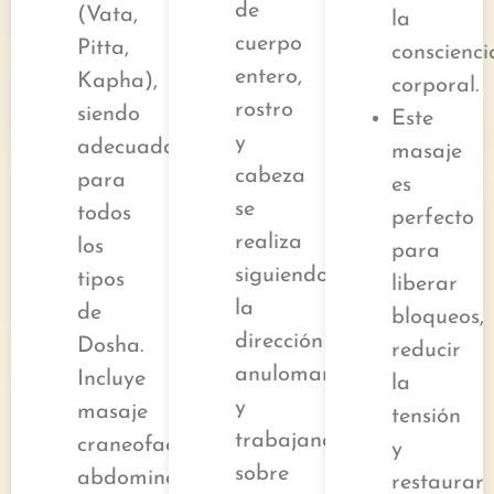
de
(Vata,
la
cuerpo
Pitta,
conscienci
entero,
Kapha),
corporal.
rostro
siendo
Este
y
adecuada
masaje
cabeza
para
es
se
todos
perfecto
realiza
los
para
siguiendo
tipos
liberar
la
de
bloqueos,
dirección
Dosha.
reducir
anulomana
Incluye
la
y
masaje
tensión
trabajando
craneofacial,
y
sobre
abdominal,
restaurar