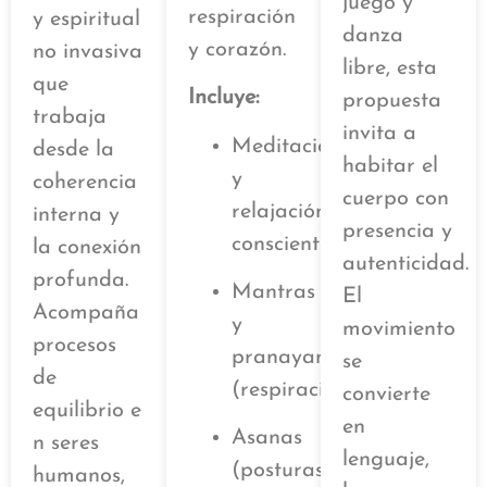
juego y
respiración
y espiritual
danza
y corazón.
no invasiva
libre, esta
que
Incluye:
propuesta
trabaja
invita a
Meditación
desde la
habitar el
y
coherencia
cuerpo con
relajación
interna y
presencia y
consciente
la conexión
autenticidad.
profunda.
Mantras
El
Acompaña
y
movimiento
procesos
pranayama
se
de
(respiración)
convierte
equilibrio e
en
Asanas
n seres
lenguaje,
(posturas)
humanos,