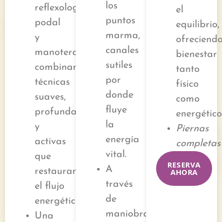
los
reflexología
el
puntos
podal
equilibrio,
marma,
y
ofreciend
canales
manoterapia,
bienestar
sutiles
combinando
tanto
por
técnicas
físico
donde
suaves,
como
fluye
profundas
energético
la
y
Piernas
energía
activas
completa
vital.
que
RESERVA
A
restauran
AHORA
través
el flujo
de
energético.
maniobras
Una