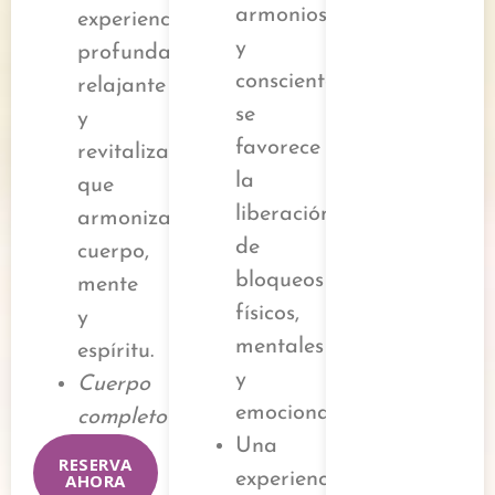
armoniosas
experiencia
y
profundamente
conscientes,
relajante
se
y
favorece
revitalizante
la
que
liberación
armoniza
de
cuerpo,
bloqueos
mente
físicos,
y
mentales
espíritu.
y
Cuerpo
emocionales.
completo
Una
RESERVA
experiencia
AHORA