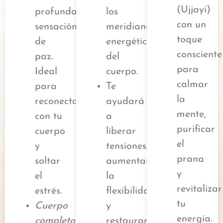
(Ujjayi)
profunda
los
con un
sensación
meridianos
toque
de
energéticos
consciente
paz.
del
para
Ideal
cuerpo.
calmar
para
Te
la
reconectar
ayudará
mente,
con tu
a
purificar
cuerpo
liberar
el
y
tensiones,
prana
soltar
aumentar
y
el
la
revitalizar
estrés.
flexibilidad
tu
Cuerpo
y
energía.
completo
restaurar