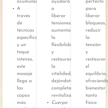
acumulada.
ayudará
perfecto
A
a
para
través
liberar
liberar
de
tensiones,
bloqueos,
técnicas
aumentar
reducir
específicas
la
la
y un
flexibilidad
tensión
toque
y
y
intenso,
restaurar
restaurar
este
la
el
masaje
vitalidad,
equilibrio,
llega a
dejándote
ofreciend
las
completamente
bienestar
capas
revitalizad@.
tanto
más
Cuerpo
físico