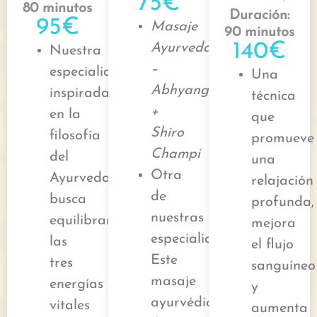
75€
80 minutos
Duración:
95€
Masaje
90 minutos
140€
Ayurveda
Nuestra
–
especialidad,
Una
Abhyanga
inspirada
técnica
+
en la
que
Shiro
filosofía
promueve
Champi
del
una
Otra
Ayurveda,
relajación
de
busca
profunda,
nuestras
equilibrar
mejora
especialidades.
las
el flujo
Este
tres
sanguíneo
masaje
energías
y
ayurvédico
vitales
aumenta