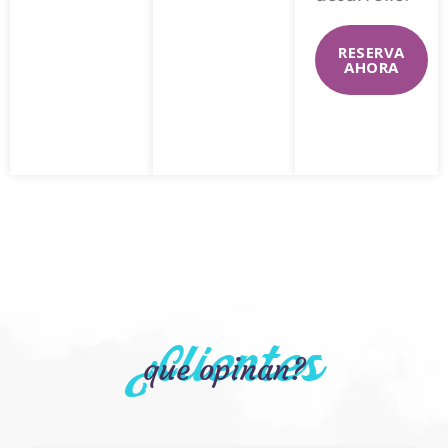
RESERVA
AHORA
¿Clientes
que opinan?