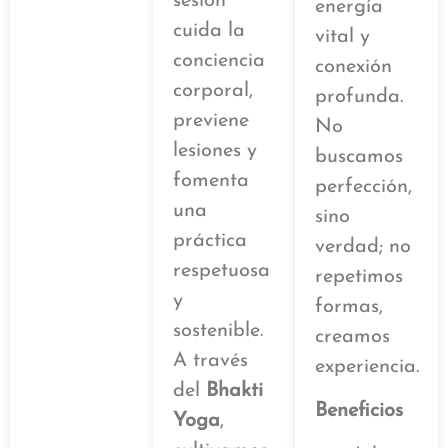
sesión
energía
cuida la
vital y
conciencia
conexión
corporal,
profunda.
previene
No
lesiones y
buscamos
fomenta
perfección,
una
sino
práctica
verdad; no
respetuosa
repetimos
y
formas,
sostenible.
creamos
A través
experiencia.
del
Bhakti
Beneficios
Yoga
,