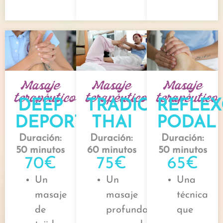
Masaje
Masaje
Masaje
terapéutico
terapéutico
terapéutico
DEEP
TRADICIONAL
REFLE
DEPORTIVO
THAI
PODAL
Duración:
Duración:
Duración:
50 minutos
60 minutos
50 minutos
70€
75€
65€
Un
Un
Una
masaje
masaje
técnica
de
profundamente
que