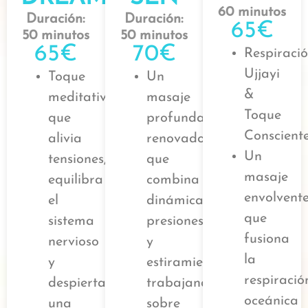
60 minutos
Duración:
Duración:
65€
50 minutos
50 minutos
65€
70€
Respiraci
Ujjayi
Toque
Un
&
meditativo
masaje
Toque
que
profundamente
Conscient
alivia
renovador
Un
tensiones,
que
masaje
equilibra
combina
envolvent
el
dinámicamente
que
sistema
presiones
fusiona
nervioso
y
la
y
estiramientos,
respiració
despierta
trabajando
oceánica
una
sobre