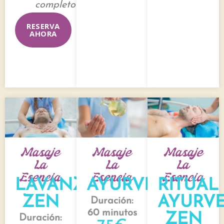
completo
RESERVA
AHORA
Masaje
Masaje
Masaje
La
La
La
Esencia
Esencia
Esencia
LAVANZA
AYURVEDA
RITUAL
ZEN
AYURV
Duración:
60 minutos
ZEN
Duración: