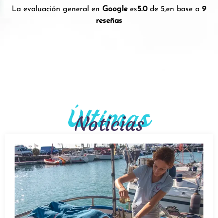
La evaluación general en
Google
es
5.0
de 5,
en base a
9
reseñas
Últimas
Noticias