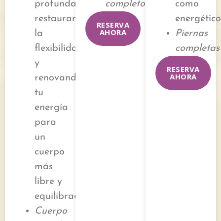
profundas,
completo
como
restaurando
energético
RESERVA
AHORA
la
Piernas
flexibilidad
completa
y
RESERVA
AHORA
renovando
tu
energía
para
un
cuerpo
más
libre y
equilibrado.
Cuerpo