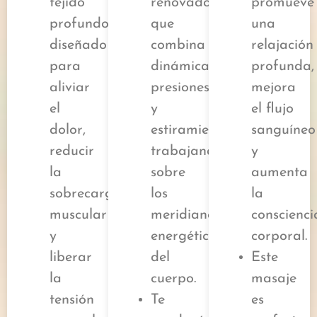
tejido
renovador
promueve
profundo
que
una
diseñado
combina
relajación
para
dinámicamente
profunda,
aliviar
presiones
mejora
el
y
el flujo
dolor,
estiramientos,
sanguíneo
reducir
trabajando
y
la
sobre
aumenta
sobrecarga
los
la
muscular
meridianos
conscienci
y
energéticos
corporal.
liberar
del
Este
la
cuerpo.
masaje
tensión
Te
es