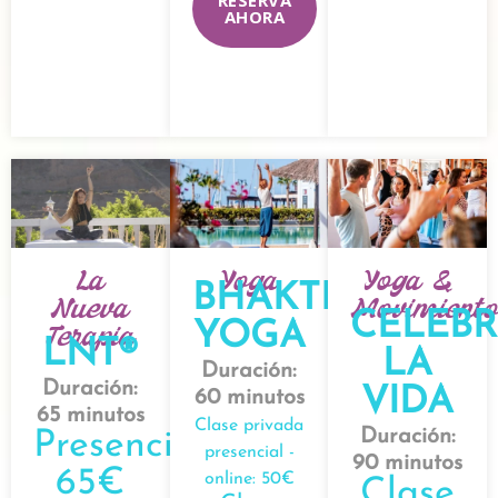
AHORA
La
Yoga
Yoga &
BHAKTI
Nueva
Movimient
CELEB
YOGA
Terapia
LNT®
LA
Duración:
Duración:
VIDA
60 minutos
65 minutos
Clase privada
Duración:
Presencial
presencial -
90 minutos
65€
online: 50€
Clase