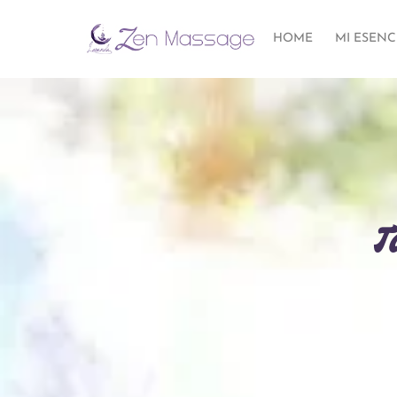
HOME
MI ESENC
T