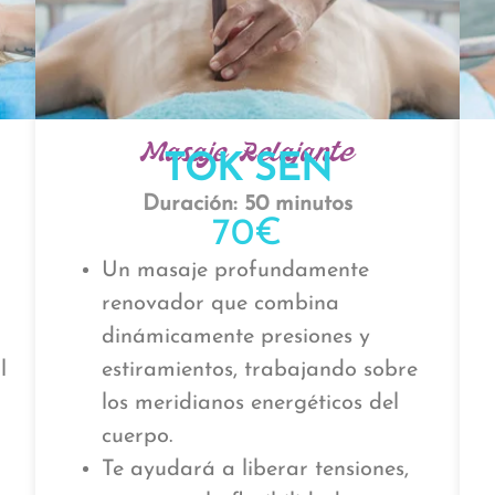
Masaje Relajante
TOK SEN
Duración: 50 minutos
70€
Un masaje profundamente
renovador que combina
dinámicamente presiones y
l
estiramientos, trabajando sobre
los meridianos energéticos del
cuerpo.
Te ayudará a liberar tensiones,