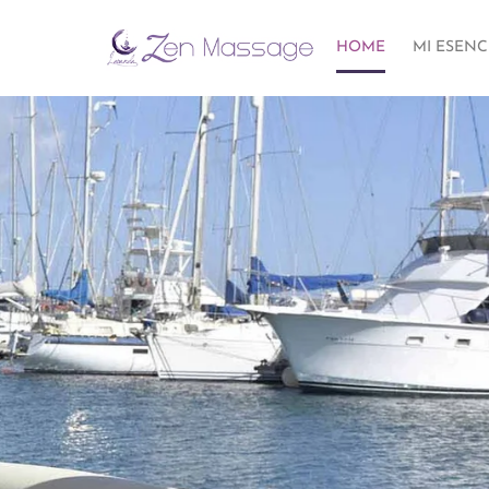
HOME
MI ESENC
Desplazamiento a domic
Nos desplazamos hasta su domicilio, 
hotel, barco… con todo el materi
indispensable para disfrutar de una se
masaje inolvidable.