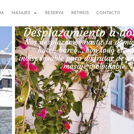
IA
MASAJES
RESERVA
RETIROS
CONTACTO
ilio
villa,
al
sión de