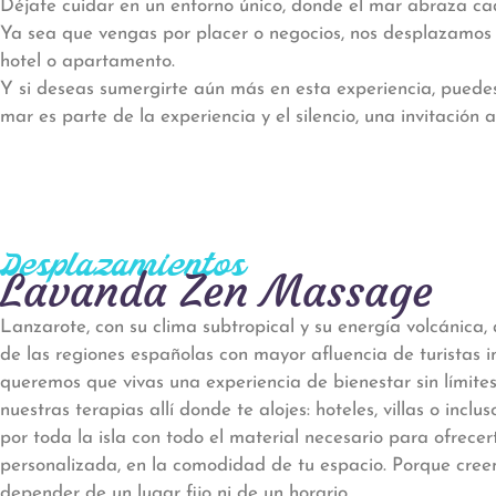
Déjate cuidar en un entorno único, donde el mar abraza cada
Ya sea que vengas por placer o negocios, nos desplazamos co
hotel o apartamento.
Y si deseas sumergirte aún más en esta experiencia, puedes
mar es parte de la experiencia y el silencio, una invitación 
Desplazamientos
Lavanda Zen Massage
Lanzarote, con su clima subtropical y su energía volcánica,
de las regiones españolas con mayor afluencia de turistas
queremos que vivas una experiencia de bienestar sin límites,
nuestras terapias allí donde te alojes: hoteles, villas o in
por toda la isla con todo el material necesario para ofrecer
personalizada, en la comodidad de tu espacio. Porque cree
depender de un lugar fijo ni de un horario.