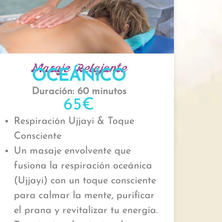
Masaje Relajante
OCEÁNICO
Duración: 60 minutos
65€
Respiración Ujjayi & Toque
Consciente
Un masaje envolvente que
fusiona la respiración oceánica
(Ujjayi) con un toque consciente
para calmar la mente, purificar
el prana y revitalizar tu energía.