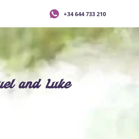
+34 644 733 210
uel and Luke