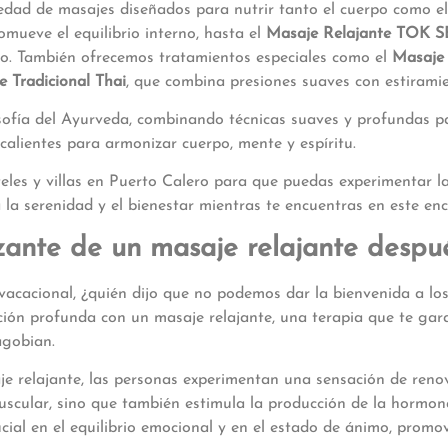
dad de masajes diseñados para nutrir tanto el cuerpo como el 
omueve el equilibrio interno, hasta el
Masaje Relajante TOK 
do. También ofrecemos tratamientos especiales como el
Masaje
 Tradicional Thai
, que combina presiones suaves con estiram
osofía del Ayurveda, combinando técnicas suaves y profundas pa
calientes para armonizar cuerpo, mente y espíritu.
s y villas en Puerto Calero para que puedas experimentar la
a la serenidad y el bienestar mientras te encuentras en este e
zante de un masaje relajante despué
vacacional, ¿quién dijo que no podemos dar la bienvenida a lo
ción profunda con un masaje relajante, una terapia que te gara
agobian.
e relajante, las personas experimentan una sensación de renova
 muscular, sino que también estimula la producción de la horm
ial en el equilibrio emocional y en el estado de ánimo, promo